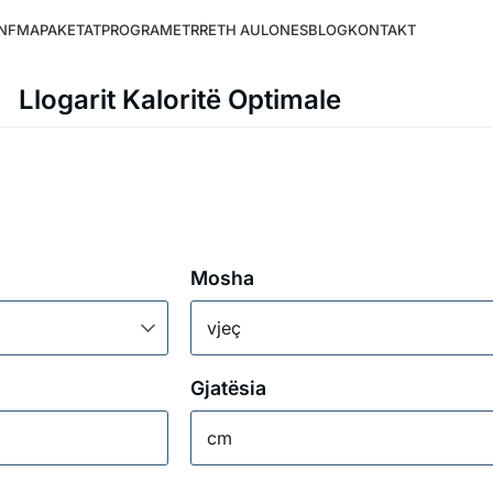
NFMA
PAKETAT
PROGRAMET
RRETH AULONES
BLOG
KONTAKT
Llogarit Kaloritë Optimale
Mosha
vjeç
Gjatësia
cm