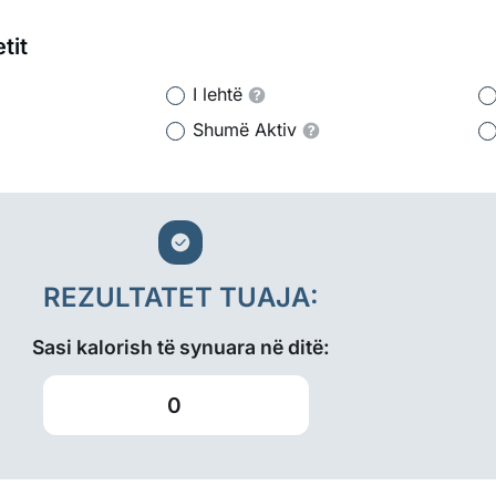
etit
I lehtë
Shumë Aktiv
REZULTATET TUAJA:
Sasi kalorish të synuara në ditë:
0