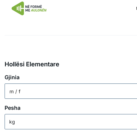
Hollësi Elementare
Gjinia
m / f
Pesha
kg