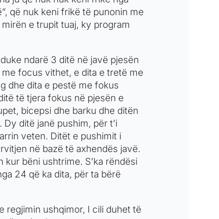
ë”, që nuk keni frikë të punonin me
 mirën e trupit tuaj, ky program
, duke ndarë 3 ditë në javë pjesën
 me focus vithet, e dita e tretë me
g dhe dita e pestë me fokus
itë të tjera fokus në pjesën e
supet, bicepsi dhe barku dhe ditën
. Dy ditë janë pushim, për t’i
in veten. Ditët e pushimit i
tërvitjen në bazë të axhendës javë.
n kur bëni ushtrime. S’ka rëndësi
 nga 24 që ka dita, për ta bërë
 regjimin ushqimor, I cili duhet të