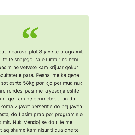
sot mbarova plot 8 jave te programit
i te te shpjegoj sa e lumtur ndihem
besim ne vetvete kam krijuar qekur
zultatet e para. Pesha ime ka qene
sot eshte 58kg por kjo per mua nuk
re rendesi pasi me kryesorja eshte
imi qe kam ne perimeter.... un do
koma 2 javet perseritje do bej javen
astaj do flasim prap per programin e
ikimit. Nuk Mendoj se do ti le me
t aq shume kam nisur ti dua dhe te