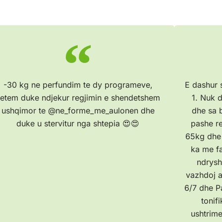
-30 kg ne perfundim te dy programeve,
E dashur 
etem duke ndjekur regjimin e shendetshem
1. Nuk d
ushqimor te @ne_forme_me_aulonen dhe
dhe sa 
duke u stervitur nga shtepia 😍😍
pashe re
65kg dhe 
ka me fa
ndrysh
vazhdoj a
6/7 dhe P
tonif
ushtrime