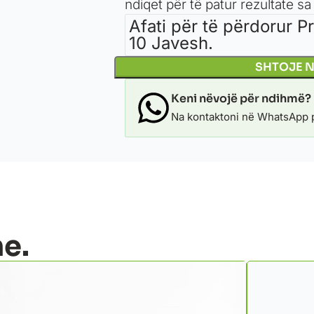
ndiqet për të patur rezultate s
Afati për të përdorur 
10 Javesh.
SHTOJE 
Keni nëvojë për ndihmë?
Na kontaktoni në WhatsApp p
e.