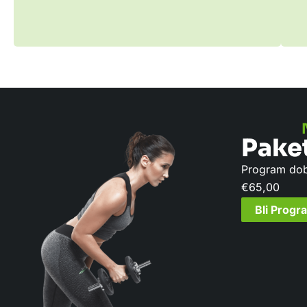
Pake
Program dobë
€
65,00
Bli Prog