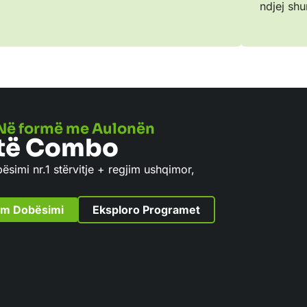
ndjej shu
Në formë me Aulonën
të Combo
simi nr.1 stërvitje + regjim ushqimor,
ram Dobësimi
Eksploro Programet