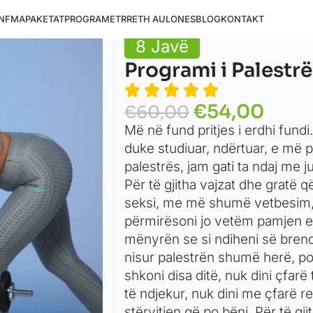
NFMA
PAKETAT
PROGRAMET
RRETH AULONES
BLOG
KONTAKT
8 Javë
Programi i Palestr
€
54,00
€
60,00
Më në fund pritjes i erdhi fun
duke studiuar, ndërtuar, e më 
palestrës, jam gati ta ndaj me ju
Për të gjitha vajzat dhe gratë 
seksi, me më shumë vetbesim, p
përmirësoni jo vetëm pamjen e 
mënyrën se si ndiheni së brends
nisur palestrën shumë herë, po
shkoni disa ditë, nuk dini çfarë
të ndjekur, nuk dini me çfarë r
stërvitjen që po bëni. Për të gj