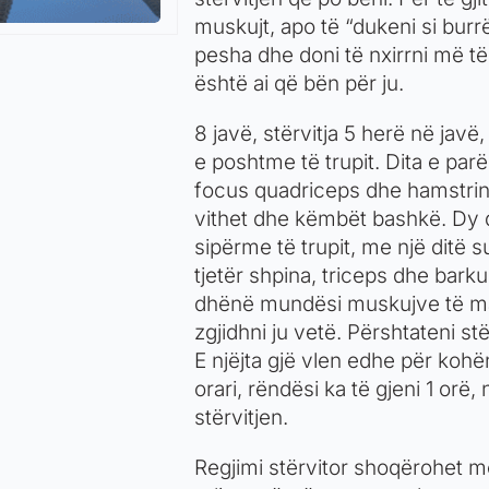
muskujt, apo të “dukeni si burr
pesha dhe doni të nxirrni më të
është ai që bën për ju.
8 javë, stërvitja 5 herë në javë
e poshtme të trupit. Dita e parë
focus quadriceps dhe hamstrin
vithet dhe këmbët bashkë. Dy d
sipërme të trupit, me një ditë 
tjetër shpina, triceps dhe barku
dhënë mundësi muskujve të marr
zgjidhni ju vetë. Përshtateni s
E njëjta gjë vlen edhe për kohë
orari, rëndësi ka të gjeni 1 orë,
stërvitjen.
Regjimi stërvitor shoqërohet me