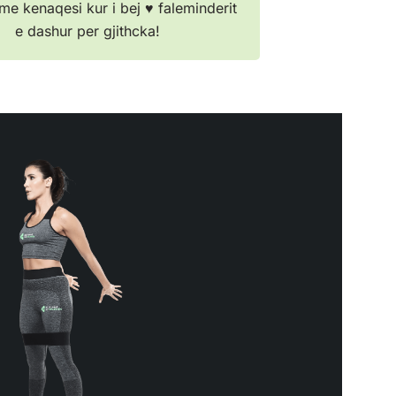
me kenaqesi kur i bej ♥️ faleminderit
e dashur per gjithcka!