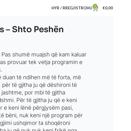
0
HYR / RREGJISTROHU
€
0,00
ës – Shto Peshën
di. Pas shumë muajsh që kam kaluar
pas provuar tek vetja programin e
.
që duan të ndihen më të forta, më
ër të gjitha ju që dëshironi të
jashtme, por mbi të gjitha
hmi. Për të gjitha ju që e keni
r e keni lënë përgjysëm pasi,
 të bëni, nuk keni një program për
egjimi ushqimor ta shoqëroni
itha ju që nuk nuk keni frikë nga