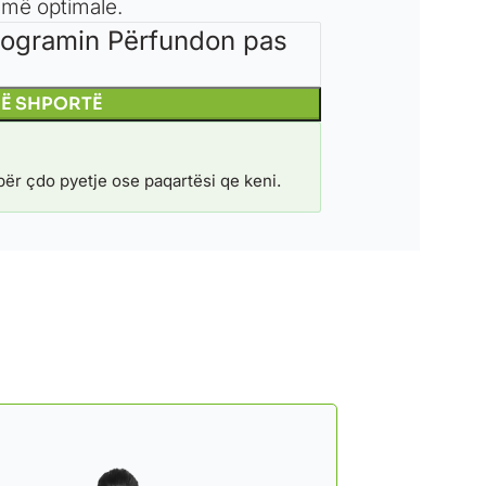
a më optimale.
Programin Përfundon pas
NË SHPORTË
ër çdo pyetje ose paqartësi qe keni.