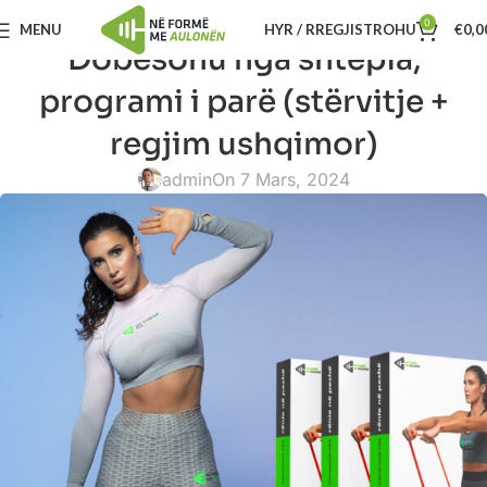
0
MENU
HYR / RREGJISTROHU
€
0,0
Dobësohu nga shtëpia,
programi i parë (stërvitje +
regjim ushqimor)
admin
On 7 Mars, 2024