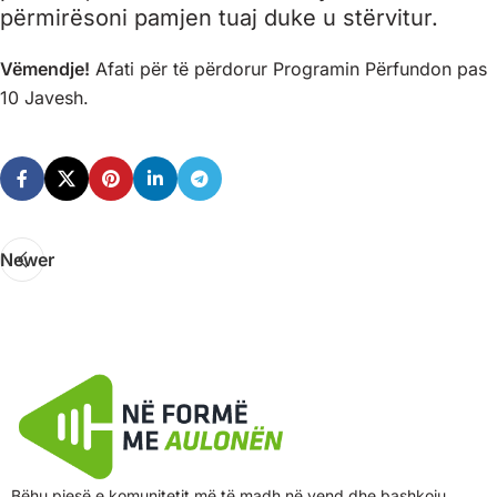
përmirësoni pamjen tuaj duke u stërvitur.
Vëmendje!
Afati për të përdorur Programin Përfundon pas
10 Javesh.
Newer
Bëhu pjesë e komunitetit më të madh në vend dhe bashkoju