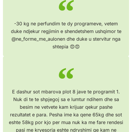
-30 kg ne perfundim te dy programeve, vetem
duke ndjekur regjimin e shendetshem ushqimor te
@ne_forme_me_aulonen dhe duke u stervitur nga
shtepia 😍😍
E dashur sot mbarova plot 8 jave te programit 1.
Nuk di te te shpjegoj sa e lumtur ndihem dhe sa
besim ne vetvete kam krijuar qekur pashe
rezultatet e para. Pesha ime ka qene 65kg dhe sot
eshte 58kg por kjo per mua nuk ka me fare rendesi
pasi me kryesorja eshte ndryshimi qe kam ne