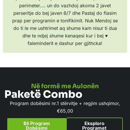
perimeter.... un do vazhdoj akoma 2 javet
perseritje do bej javen 6/7 dhe Pastaj do flasim
prap per programin e tonifikimit. Nuk Mendoj se
do ti le me ushtrimet aq shume kam nisur ti dua
dhe te ndjej shume kenaqesi kur i bej ♥️
faleminderit e dashur per gjithcka!
Në formë me Aulonën
Paketë Combo
Program dobësimi nr.1 stërvitje + regjim ushqimor,
€
65,00
Bli Program
Eksploro
Dobësimi
Programet