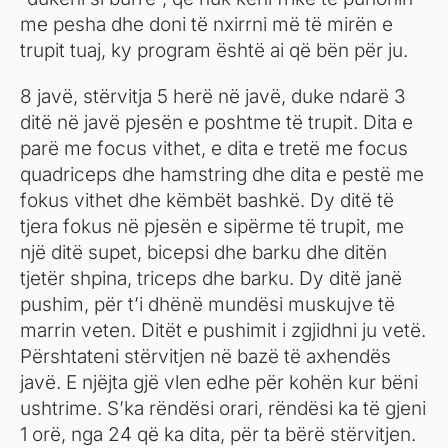
me pesha dhe doni të nxirrni më të mirën e
trupit tuaj, ky program është ai që bën për ju.
8 javë, stërvitja 5 herë në javë, duke ndarë 3
ditë në javë pjesën e poshtme të trupit. Dita e
parë me focus vithet, e dita e tretë me focus
quadriceps dhe hamstring dhe dita e pestë me
fokus vithet dhe këmbët bashkë. Dy ditë të
tjera fokus në pjesën e sipërme të trupit, me
një ditë supet, bicepsi dhe barku dhe ditën
tjetër shpina, triceps dhe barku. Dy ditë janë
pushim, për t’i dhënë mundësi muskujve të
marrin veten. Ditët e pushimit i zgjidhni ju vetë.
Përshtateni stërvitjen në bazë të axhendës
javë. E njëjta gjë vlen edhe për kohën kur bëni
ushtrime. S’ka rëndësi orari, rëndësi ka të gjeni
1 orë, nga 24 që ka dita, për ta bërë stërvitjen.