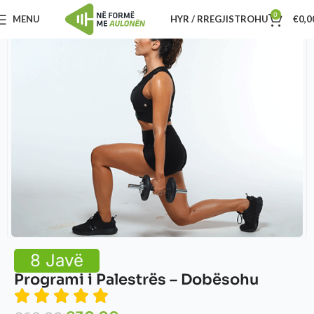
0
MENU
HYR / RREGJISTROHU
€
0,0
8 Javë
Programi i Palestrës – Dobësohu