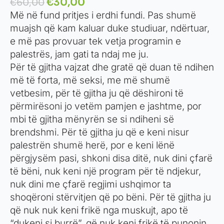
€
30,00
€
60,00
Më në fund pritjes i erdhi fundi. Pas shumë
muajsh që kam kaluar duke studiuar, ndërtuar,
e më pas provuar tek vetja programin e
palestrës, jam gati ta ndaj me ju.
Për të gjitha vajzat dhe gratë që duan të ndihen
më të forta, më seksi, me më shumë
vetbesim, për të gjitha ju që dëshironi të
përmirësoni jo vetëm pamjen e jashtme, por
mbi të gjitha mënyrën se si ndiheni së
brendshmi. Për të gjitha ju që e keni nisur
palestrën shumë herë, por e keni lënë
përgjysëm pasi, shkoni disa ditë, nuk dini çfarë
të bëni, nuk keni një program për të ndjekur,
nuk dini me çfarë regjimi ushqimor ta
shoqëroni stërvitjen që po bëni. Për të gjitha ju
që nuk nuk keni frikë nga muskujt, apo të
“dukeni si burrë”, që nuk keni frikë të punonin