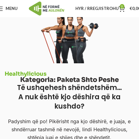
0
MENU
HYR / RREGJISTROHU
€
0,0
Healthylicious
Kategoria: Paketa Shto Peshe
Të ushqehesh shëndetshëm…
A nuk është kjo dëshira që ka
kushdo?
Padyshim që po! Pikërisht nga kjo dëshirë, e juaja, e
shndërruar tashmë në nevojë, lindi Healthylicious,
shtëpia juaj e shijes dhe e shëndetit.