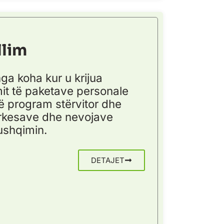
llim
a koha kur u krijua
it të paketave personale
jë program stërvitor dhe
ërkesave dhe nevojave
ushqimin.
DETAJET