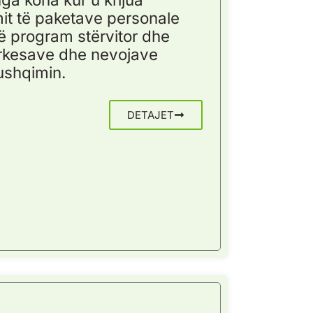
it të paketave personale
jë program stërvitor dhe
ërkesave dhe nevojave
ushqimin.
DETAJET