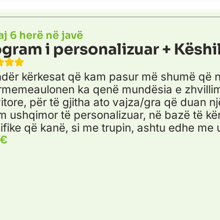
aj 6 herë në javë
gram i personalizuar + Këshi
ndër kërkesat që kam pasur më shumë që ng
rmemeaulonen ka qenë mundësia e zhvillim
itore, për të gjitha ato vajza/gra që duan n
im ushqimor të personalizuar, në bazë të k
ifike që kanë, si me trupin, ashtu edhe me 
 €