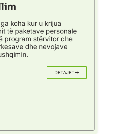
llim
a koha kur u krijua
it të paketave personale
jë program stërvitor dhe
ërkesave dhe nevojave
ushqimin.
DETAJET