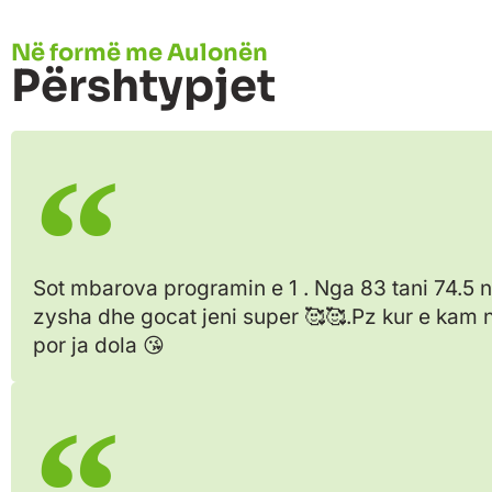
Në formë me Aulonën
Përshtypjet
Sot mbarova programin e 1 . Nga 83 tani 74.5
zysha dhe gocat jeni super 🥰🥰.Pz kur e kam ni
por ja dola 😘