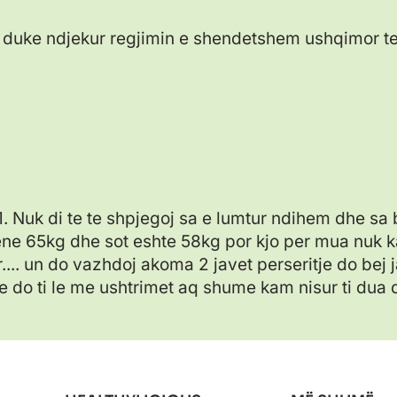
m duke ndjekur regjimin e shendetshem ushqimor
1. Nuk di te te shpjegoj sa e lumtur ndihem dhe sa
ene 65kg dhe sot eshte 58kg por kjo per mua nuk 
... un do vazhdoj akoma 2 javet perseritje do bej 
e do ti le me ushtrimet aq shume kam nisur ti dua 