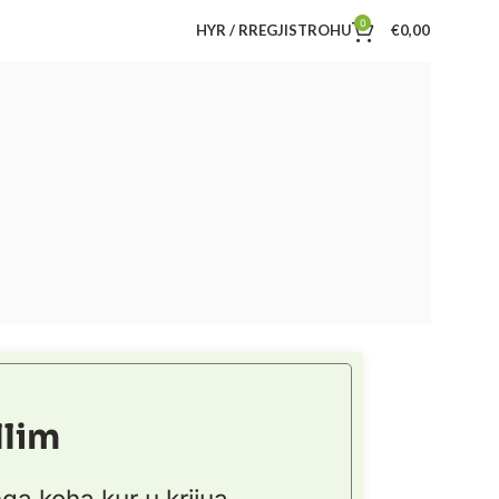
0
HYR / RREGJISTROHU
€
0,00
llim
a koha kur u krijua