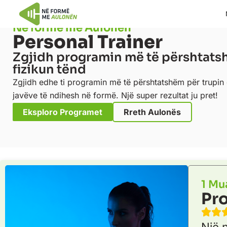
Në formë me Aulonën
Personal Trainer
Zgjidh programin më të përshtats
fizikun tënd
Zgjidh edhe ti programin më të përshtatshëm për trupin 
javëve të ndihesh në formë. Një super rezultat ju pret!
Eksploro Programet
Rreth Aulonës
1 Mu
Pro
Një 