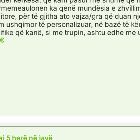
rmemeaulonen ka qenë mundësia e zhvillim
itore, për të gjitha ato vajza/gra që duan n
im ushqimor të personalizuar, në bazë të k
ifike që kanë, si me trupin, ashtu edhe me 
 €
aj 5 herë në javë