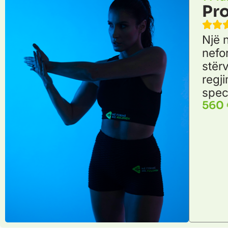
Pro
Një 
nefo
stërv
regj
spec
560 