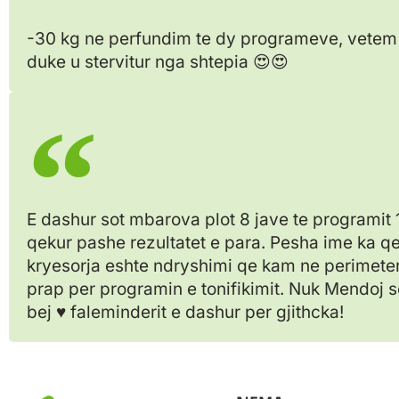
-30 kg ne perfundim te dy programeve, vete
duke u stervitur nga shtepia 😍😍
E dashur sot mbarova plot 8 jave te programit 
qekur pashe rezultatet e para. Pesha ime ka q
kryesorja eshte ndryshimi qe kam ne perimeter.
prap per programin e tonifikimit. Nuk Mendoj s
bej ♥️ faleminderit e dashur per gjithcka!