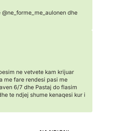
 te @ne_forme_me_aulonen dhe
 besim ne vetvete kam krijuar
ka me fare rendesi pasi me
javen 6/7 dhe Pastaj do flasim
dhe te ndjej shume kenaqesi kur i