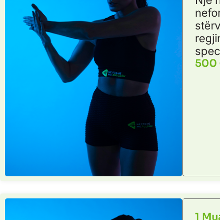
nefo
stërv
regj
spec
500
1 Mu