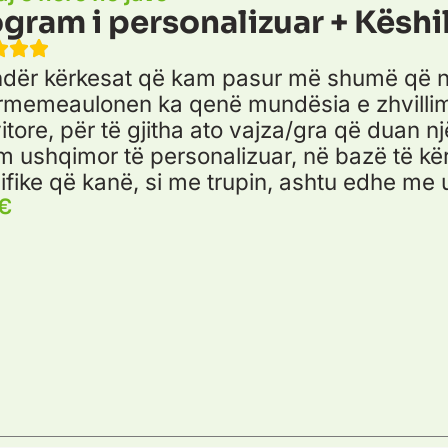
gram i personalizuar + Këshi
ndër kërkesat që kam pasur më shumë që ng
rmemeaulonen ka qenë mundësia e zhvillim
itore, për të gjitha ato vajza/gra që duan n
im ushqimor të personalizuar, në bazë të k
ifike që kanë, si me trupin, ashtu edhe me 
€