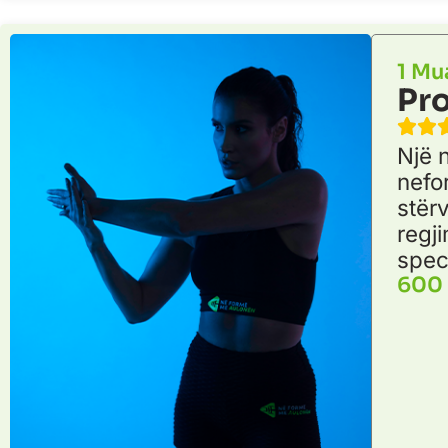
1 Mu
Pro
Një 
nefo
stërv
regj
spec
600