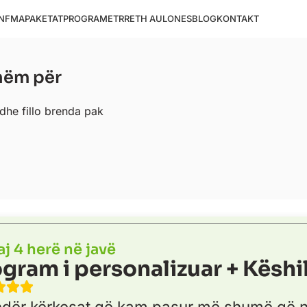
NFMA
PAKETAT
PROGRAMET
RRETH AULONES
BLOG
KONTAKT
hëm për
dhe fillo brenda pak
aj 4 herë në javë
gram i personalizuar + Këshi
ndër kërkesat që kam pasur më shumë që ng