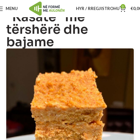
0
MENU
HYR / RREGJISTROHU
€
0,0
“Kasatë” me
tërshërë dhe
bajame