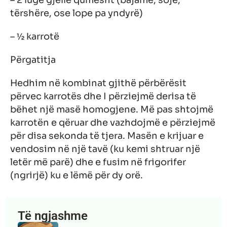
tërshëre, ose lope pa yndyrë)
– ½ karrotë
Përgatitja
Hedhim në kombinat gjithë përbërësit
përvec karrotës dhe I përziejmë derisa të
bëhet një masë homogjene. Më pas shtojmë
karrotën e qëruar dhe vazhdojmë e përziejmë
për disa sekonda të tjera. Masën e krijuar e
vendosim në një tavë (ku kemi shtruar një
letër më parë) dhe e fusim në frigorifer
(ngrirjë) ku e lëmë për dy orë.
Të ngjashme