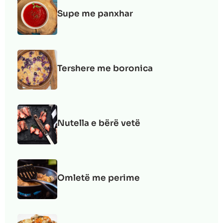
Supe me panxhar
Tershere me boronica
Nutella e bërë vetë
Omletë me perime