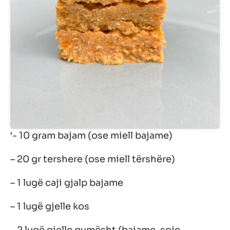
‘- 10 gram bajam (ose miell bajame)
– 20 gr tershere (ose miell tërshëre)
– 1 lugë caji gjalp bajame
– 1 lugë gjelle kos
– 2 lugë gjelle qumësht (bajame, soje,