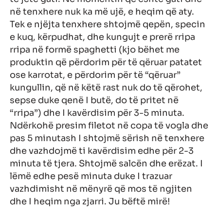
në tenxhere nuk ka më ujë, e heqim që aty.
Tek e njëjta tenxhere shtojmë qepën, specin
e kuq, kërpudhat, dhe kungujt e prerë rripa
rripa në formë spaghetti (kjo bëhet me
produktin që përdorim për të qëruar patatet
ose karrotat, e përdorim për të “qëruar”
kungullin, që në këtë rast nuk do të qërohet,
sepse duke qenë I butë, do të pritet në
“rripa”) dhe I kavërdisim për 3-5 minuta.
Ndërkohë presim filetot në copa të vogla dhe
pas 5 minutash I shtojmë sërish në tenxhere
dhe vazhdojmë ti kavërdisim edhe për 2-3
minuta të tjera. Shtojmë salcën dhe erëzat. I
lëmë edhe pesë minuta duke I trazuar
vazhdimisht në mënyrë që mos të ngjiten
dhe I heqim nga zjarri. Ju bëftë mirë!