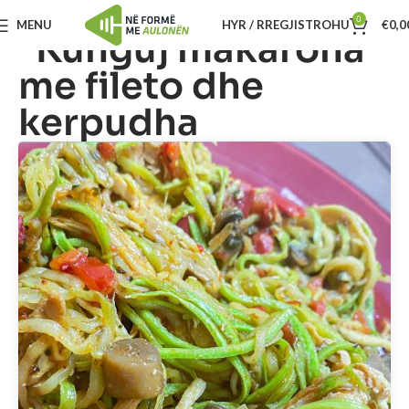
0
MENU
HYR / RREGJISTROHU
€
0,0
“Kunguj makarona”
me fileto dhe
kerpudha