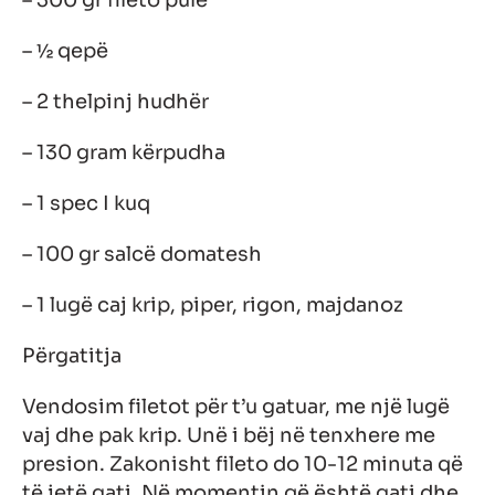
– 300 gr fileto pule
– ½ qepë
– 2 thelpinj hudhër
– 130 gram kërpudha
– 1 spec I kuq
– 100 gr salcë domatesh
– 1 lugë caj krip, piper, rigon, majdanoz
Përgatitja
Vendosim filetot për t’u gatuar, me një lugë
vaj dhe pak krip. Unë i bëj në tenxhere me
presion. Zakonisht fileto do 10-12 minuta që
të jetë gati. Në momentin që është gati dhe