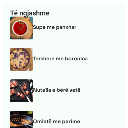
Të ngjashme
Supe me panxhar
Tershere me boronica
Nutella e bërë vetë
Omletë me perime