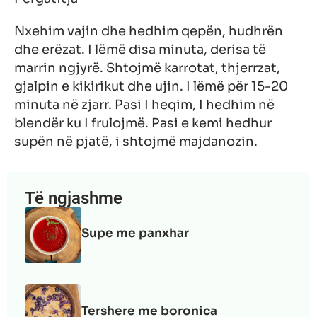
Nxehim vajin dhe hedhim qepën, hudhrën
dhe erëzat. I lëmë disa minuta, derisa të
marrin ngjyrë. Shtojmë karrotat, thjerrzat,
gjalpin e kikirikut dhe ujin. I lëmë për 15-20
minuta në zjarr. Pasi I heqim, I hedhim në
blendër ku I frulojmë. Pasi e kemi hedhur
supën në pjatë, i shtojmë majdanozin.
Të ngjashme
Supe me panxhar
Tershere me boronica