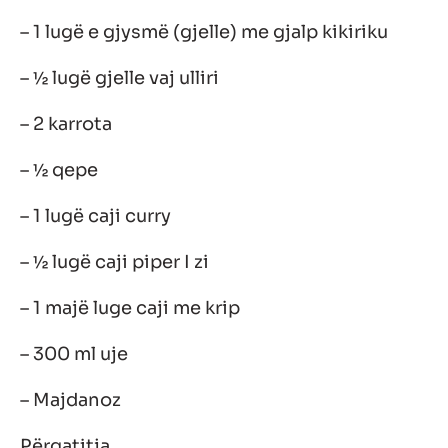
– 1 lugë e gjysmë (gjelle) me gjalp kikiriku
– ½ lugë gjelle vaj ulliri
– 2 karrota
– ½ qepe
– 1 lugë caji curry
– ½ lugë caji piper I zi
– 1 majë luge caji me krip
– 300 ml uje
– Majdanoz
Përgatitja