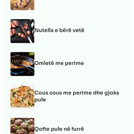
Nutella e bërë vetë
Omletë me perime
Cous cous me perime dhe gjoks
pule
Qofte pule në furrë