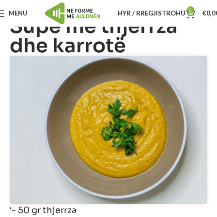
0
MENU
HYR / RREGJISTROHU
€
0,0
Supë me thjerrza
dhe karrotë
‘- 50 gr thjerrza