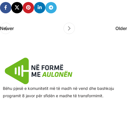
Newer
Older
Bëhu pjesë e komunitetit më të madh në vend dhe bashkoju
programit 8 javor për sfidën e madhe të transformimit.