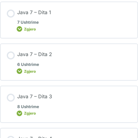
Java 7 – Dita 1
7 Ushtrime
Zgjero
Java 7 – Dita 2
6 Ushtrime
Zgjero
Java 7 – Dita 3
8 Ushtrime
Zgjero