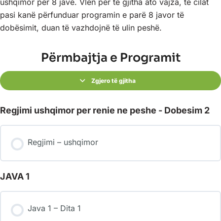
ushqimor për 8 javë. Vlen për të gjitha ato vajza, të cilat
pasi kanë përfunduar programin e parë 8 javor të
dobësimit, duan të vazhdojnë të ulin peshë.
Përmbajtja e Programit
Zgjero të gjitha
Regjimi ushqimor per renie ne peshe - Dobesim 2
Regjimi – ushqimor
JAVA 1
Java 1 – Dita 1