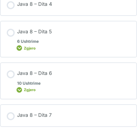
Java 8 – Dita 4
Java 8 – Dita 5
6 Ushtrime
Zgjero
Java 8 – Dita 6
10 Ushtrime
Zgjero
Java 8 – Dita 7