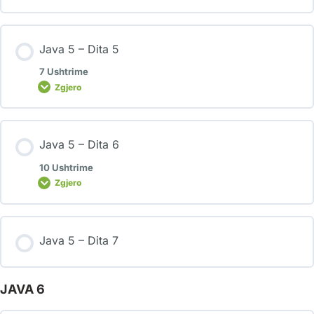
Java 5 – Dita 5
7 Ushtrime
Zgjero
Java 5 – Dita 6
10 Ushtrime
Zgjero
Java 5 – Dita 7
JAVA 6