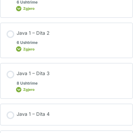
6 Ushtrime
Zgjero
Java 1 – Dita 2
6 Ushtrime
Zgjero
Java 1 – Dita 3
8 Ushtrime
Zgjero
Java 1 – Dita 4