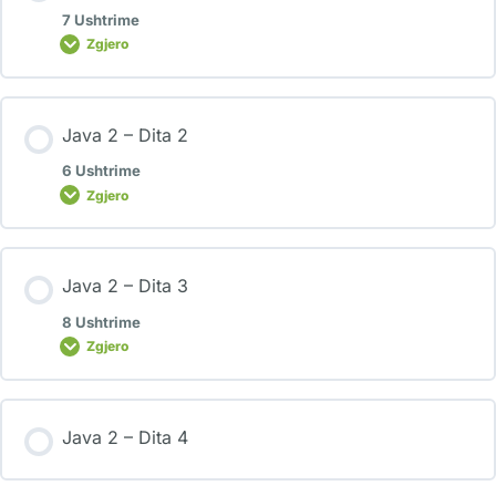
7 Ushtrime
Zgjero
Java 2 – Dita 2
6 Ushtrime
Zgjero
Java 2 – Dita 3
8 Ushtrime
Zgjero
Java 2 – Dita 4