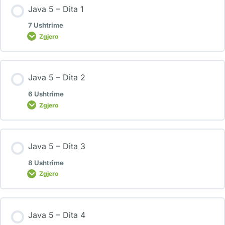
Java 5 – Dita 1
7 Ushtrime
Zgjero
Java 5 – Dita 2
6 Ushtrime
Zgjero
Java 5 – Dita 3
8 Ushtrime
Zgjero
Java 5 – Dita 4